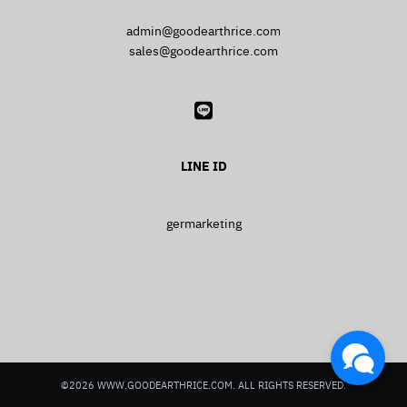
admin@goodearthrice.com
sales@goodearthrice.com
Search
Search
for:
LINE ID
ผัดขี้เมาทะเล
germarketing
©2026 WWW.GOODEARTHRICE.COM. ALL RIGHTS RESERVED.